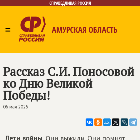
СПРАВЕДЛИВАЯ РОССИЯ
≡
АМУРСКАЯ ОБЛАСТЬ
Главная
Новости
Лица
Фото/Видео
Газета
Контакты
Рассказ С.И. Поносовой
ко Дню Великой
Победы!
06 мая 2025
Дети войны.
Они выжили. Они помнят.