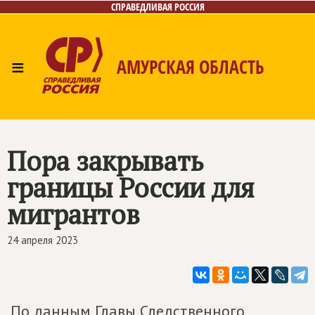
СПРАВЕДЛИВАЯ РОССИЯ
≡
АМУРСКАЯ ОБЛАСТЬ
Главная
Новости
Лица
Фото/Видео
Газета
Контакты
Пора закрывать
границы России для
мигрантов
24 апреля 2023
По данным Главы Следственного