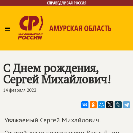
СПРАВЕДЛИВАЯ РОССИЯ
≡
АМУРСКАЯ ОБЛАСТЬ
Главная
Новости
Лица
Фото/Видео
Газета
Контакты
С Днем рождения,
Сергей Михайлович!
14 февраля 2022
Уважаемый Сергей Михайлович!
От всей души поздравляем Вас с Днем