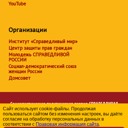
YouTube
Организации
Институт «Справедливый мир»
Центр защиты прав граждан
Молодежь СПРАВЕДЛИВОЙ
РОССИИ
Социал-демократический союз
женщин России
Домсовет
Социалистическая политическая партия
СПРАВЕДЛИВАЯ
Сайт использует cookie-файлы. Продолжая
РОССИЯ
пользоваться сайтом без изменения настроек, вы даёте
Региональное отделение партии в Амурской области
согласие на обработку персональных данных в
© 2006-2026
соответствии с
Правовая информация сайта
.