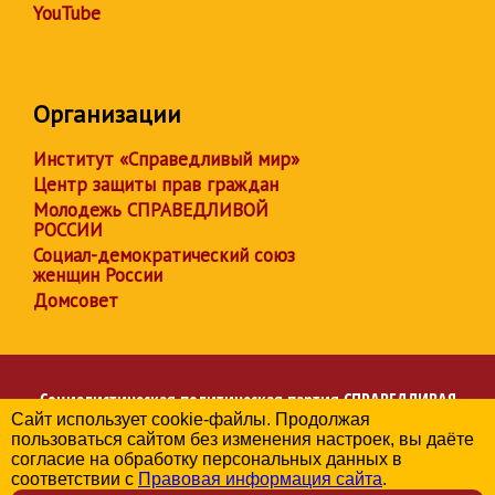
YouTube
Организации
Институт «Справедливый мир»
Центр защиты прав граждан
Молодежь СПРАВЕДЛИВОЙ
РОССИИ
Социал-демократический союз
женщин России
Домсовет
Социалистическая политическая партия
СПРАВЕДЛИВАЯ
Сайт использует cookie-файлы. Продолжая
РОССИЯ
пользоваться сайтом без изменения настроек, вы даёте
Региональное отделение партии в Амурской области
согласие на обработку персональных данных в
© 2006-2026
соответствии с
Правовая информация сайта
.