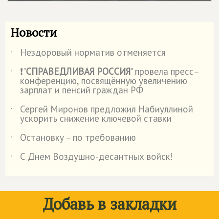
Новости
Нездоровый норматив отменяется
˙
❗"
СПРАВЕДЛИВАЯ РОССИЯ
" провела пресс–
˙
конференцию, посвящённую увеличению
зарплат и пенсий граждан РФ
Сергей Миронов предложил Набиуллиной
˙
ускорить снижение ключевой ставки
Остановку – по требованию
˙
С Днем Воздушно-десантных войск!
˙
Добавь в закладки