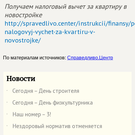
Получаем налоговый вычет за квартиру в
новостройке
http://spravedlivo.center/instrukcii/finansy
nalogovyj-vychet-za-kvartiru-v-
novostrojke/
По материалам источников:
Справедливо.Центр
Новости
Сегодня – День строителя
˙
Сегодня – День физкультурника
˙
Наш номер – 3!
˙
Нездоровый норматив отменяется
˙