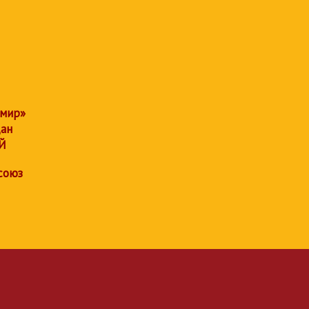
 мир»
дан
Й
союз