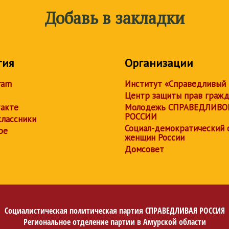
Добавь в закладки
тия
Организации
ram
Институт «Справедливый
Центр защиты прав граж
акте
Молодежь СПРАВЕДЛИВО
РОССИИ
лассники
Социал-демократический 
be
женщин России
Домсовет
Социалистическая политическая партия
СПРАВЕДЛИВАЯ РОССИЯ
Региональное отделение партии в Амурской области