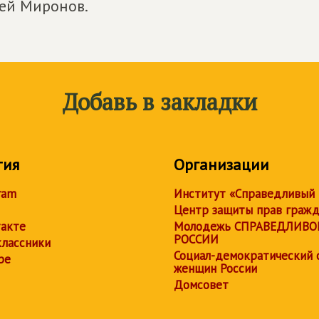
ргей Миронов.
Добавь в закладки
тия
Организации
ram
Институт «Справедливый
Центр защиты прав граж
акте
Молодежь СПРАВЕДЛИВО
РОССИИ
лассники
Социал-демократический 
be
женщин России
Домсовет