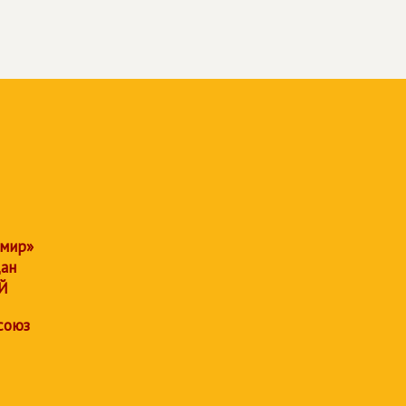
 мир»
дан
Й
союз