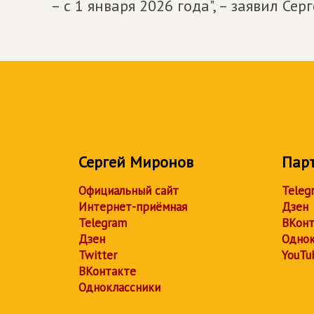
– с 1 января 2026 года", – заявил Се
Сергей Миронов
Пар
Официальный сайт
Teleg
Интернет-приёмная
Дзен
Telegram
ВКонт
Дзен
Однок
Twitter
YouTu
ВКонтакте
Одноклассники