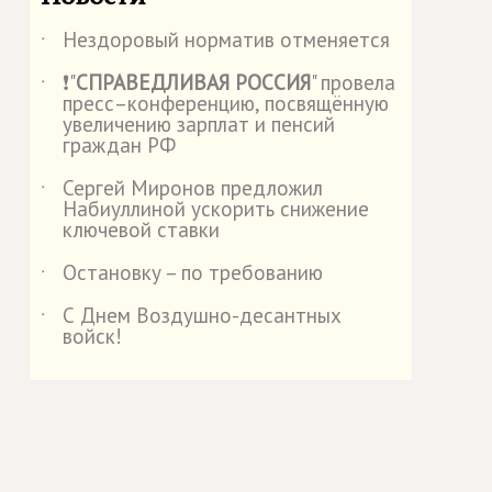
Нездоровый норматив отменяется
˙
❗"
СПРАВЕДЛИВАЯ РОССИЯ
" провела
˙
пресс–конференцию, посвящённую
увеличению зарплат и пенсий
граждан РФ
Сергей Миронов предложил
˙
Набиуллиной ускорить снижение
ключевой ставки
Остановку – по требованию
˙
С Днем Воздушно-десантных
˙
войск!