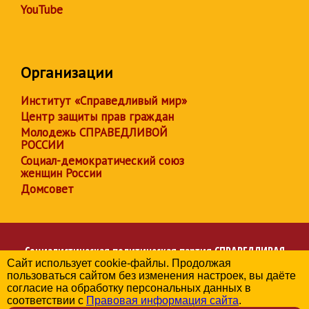
YouTube
Организации
Институт «Справедливый мир»
Центр защиты прав граждан
Молодежь СПРАВЕДЛИВОЙ
РОССИИ
Социал-демократический союз
женщин России
Домсовет
Социалистическая политическая партия
СПРАВЕДЛИВАЯ
Сайт использует cookie-файлы. Продолжая
РОССИЯ
пользоваться сайтом без изменения настроек, вы даёте
Региональное отделение партии в Амурской области
согласие на обработку персональных данных в
© 2006-2026
соответствии с
Правовая информация сайта
.