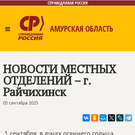
СПРАВЕДЛИВАЯ РОССИЯ
≡
АМУРСКАЯ ОБЛАСТЬ
Главная
Новости
Лица
Фото/Видео
Газета
Контакты
НОВОСТИ МЕСТНЫХ
ОТДЕЛЕНИЙ – г.
Райчихинск
05 сентября 2025
1 сентября, в лучах осеннего солнца,