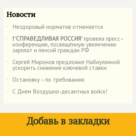
Новости
Нездоровый норматив отменяется
˙
❗"
СПРАВЕДЛИВАЯ РОССИЯ
" провела пресс–
˙
конференцию, посвящённую увеличению
зарплат и пенсий граждан РФ
Сергей Миронов предложил Набиуллиной
˙
ускорить снижение ключевой ставки
Остановку – по требованию
˙
С Днем Воздушно-десантных войск!
˙
Добавь в закладки