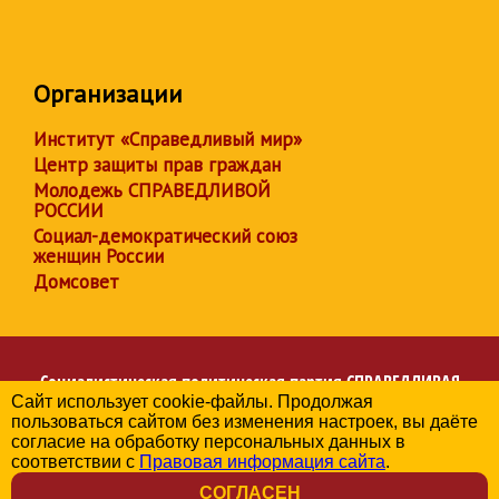
Организации
Институт «Справедливый мир»
Центр защиты прав граждан
Молодежь СПРАВЕДЛИВОЙ
РОССИИ
Социал-демократический союз
женщин России
Домсовет
Социалистическая политическая партия
СПРАВЕДЛИВАЯ
Сайт использует cookie-файлы. Продолжая
РОССИЯ
пользоваться сайтом без изменения настроек, вы даёте
Региональное отделение партии в Амурской области
согласие на обработку персональных данных в
© 2006-2026
соответствии с
Правовая информация сайта
.
Политика в отношении обработки персональных данных
СОГЛАСЕН