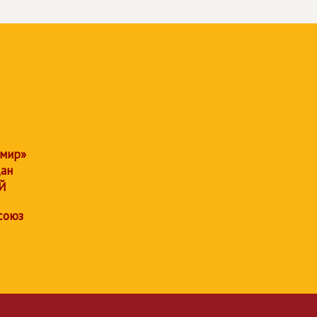
 мир»
дан
Й
союз