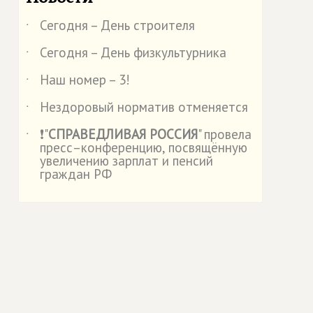
Сегодня – День строителя
˙
Сегодня – День физкультурника
˙
Наш номер – 3!
˙
Нездоровый норматив отменяется
˙
❗"
СПРАВЕДЛИВАЯ РОССИЯ
" провела
˙
пресс–конференцию, посвящённую
увеличению зарплат и пенсий
граждан РФ