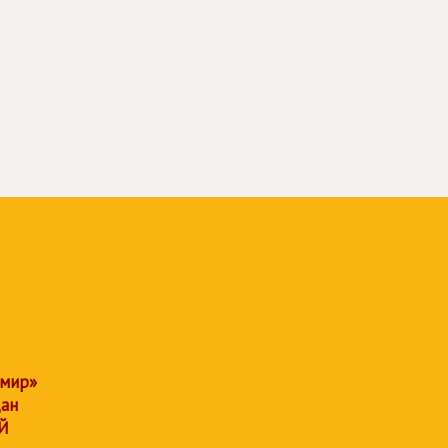
 мир»
дан
Й