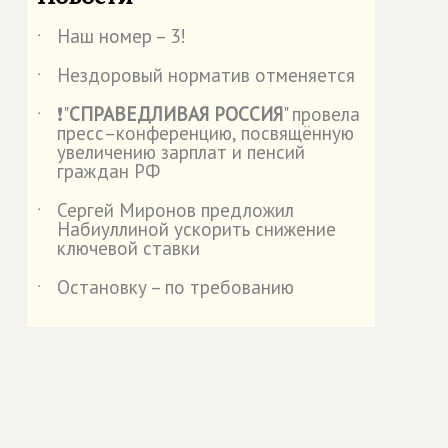
Наш номер – 3!
˙
Нездоровый норматив отменяется
˙
❗"
СПРАВЕДЛИВАЯ РОССИЯ
" провела
˙
пресс–конференцию, посвящённую
увеличению зарплат и пенсий
граждан РФ
Сергей Миронов предложил
˙
Набиуллиной ускорить снижение
ключевой ставки
Остановку – по требованию
˙