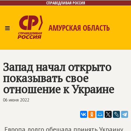
СПРАВЕДЛИВАЯ РОССИЯ
≡
АМУРСКАЯ ОБЛАСТЬ
Главная
Новости
Лица
Фото/Видео
Газета
Контакты
Запад начал открыто
показывать свое
отношение к Украине
06 июня 2022
Европа долго обещала принять Украину