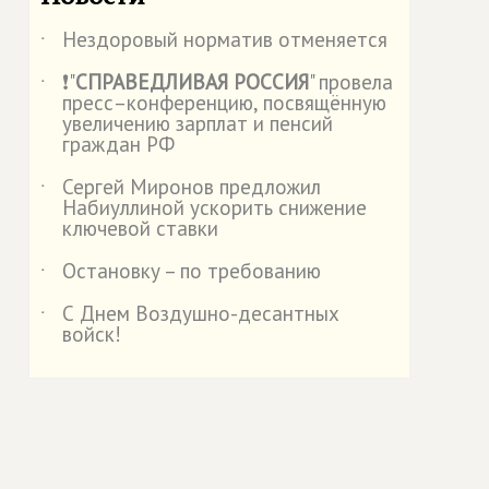
Нездоровый норматив отменяется
˙
❗"
СПРАВЕДЛИВАЯ РОССИЯ
" провела
˙
пресс–конференцию, посвящённую
увеличению зарплат и пенсий
граждан РФ
Сергей Миронов предложил
˙
Набиуллиной ускорить снижение
ключевой ставки
Остановку – по требованию
˙
С Днем Воздушно-десантных
˙
войск!