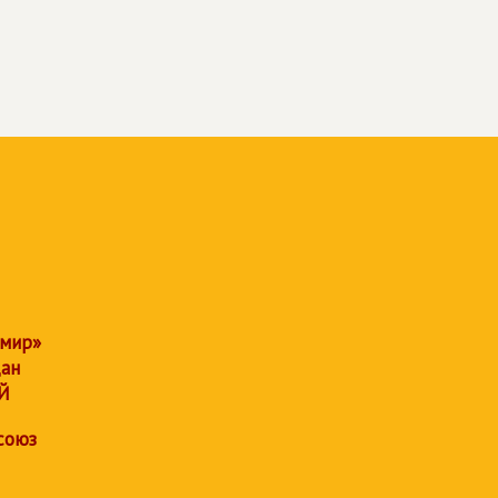
 мир»
дан
Й
союз