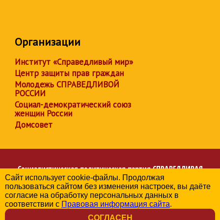
Организации
Институт «Справедливый мир»
Центр защиты прав граждан
Молодежь СПРАВЕДЛИВОЙ
РОССИИ
Социал-демократический союз
женщин России
Домсовет
Социалистическая политическая партия
СПРАВЕДЛИВАЯ
Сайт использует cookie-файлы. Продолжая
РОССИЯ
пользоваться сайтом без изменения настроек, вы даёте
Региональное отделение партии в Амурской области
согласие на обработку персональных данных в
© 2006-2026
соответствии с
Правовая информация сайта
.
Политика в отношении обработки персональных данных
СОГЛАСЕН