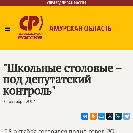
СПРАВЕДЛИВАЯ РОССИЯ
≡
АМУРСКАЯ ОБЛАСТЬ
Главная
Новости
Лица
Фото/Видео
Газета
Контакты
"Школьные столовые –
под депутатский
контроль"
24 октября 2017
23 октября состоялся полит совет РО