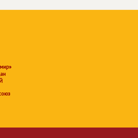
 мир»
дан
Й
союз