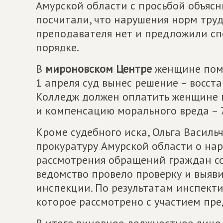
Амурской области с просьбой объясни
посчитали, что нарушения норм труд
преподавателя нет и предложили сп
порядке.
В
мироновском Центре
женщине помо
1 апреля суд вынес решение – восст
Колледж должен оплатить женщине в
и компенсацию морального вреда – 7
Кроме судебного иска, Ольга Васил
прокуратуру Амурской области о на
рассмотрения обращений граждан со
ведомство провело проверку и выяв
инспекции. По результатам инспект
которое рассмотрено с участием пре
В итоге виновное должностное лицо