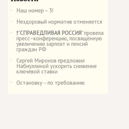
Наш номер – 3!
˙
Нездоровый норматив отменяется
˙
❗"
СПРАВЕДЛИВАЯ РОССИЯ
" провела
˙
пресс–конференцию, посвящённую
увеличению зарплат и пенсий
граждан РФ
Сергей Миронов предложил
˙
Набиуллиной ускорить снижение
ключевой ставки
Остановку – по требованию
˙