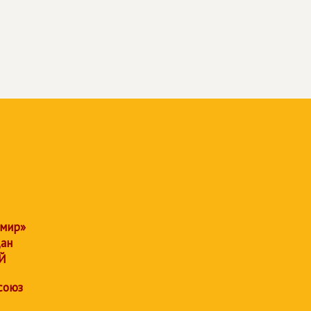
 мир»
дан
Й
союз