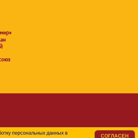
 мир»
дан
Й
союз
аботку персональных данных в
СОГЛАСЕН