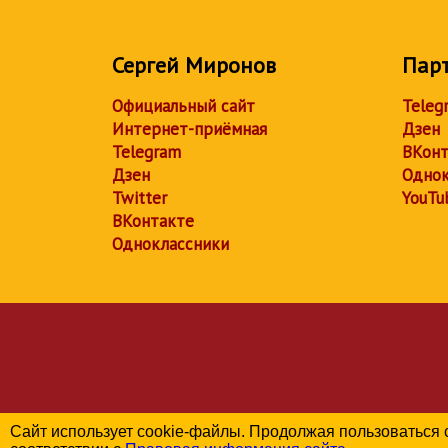
Сергей Миронов
Пар
Официальный сайт
Teleg
Интернет-приёмная
Дзен
Telegram
ВКонт
Дзен
Однок
Twitter
YouTu
ВКонтакте
Одноклассники
Сайт использует cookie-файлы. Продолжая пользоваться 