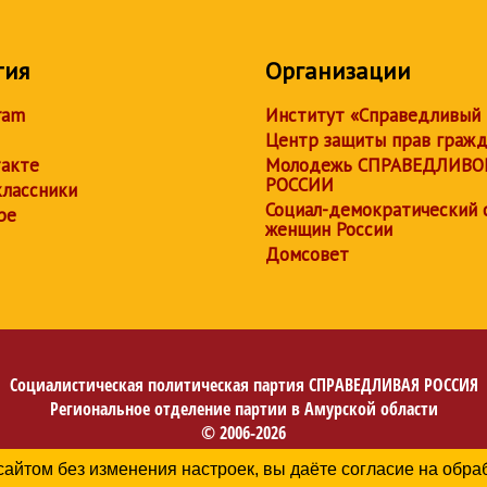
тия
Организации
ram
Институт «Справедливый
Центр защиты прав граж
акте
Молодежь СПРАВЕДЛИВО
РОССИИ
лассники
Социал-демократический 
be
женщин России
Домсовет
Социалистическая политическая партия
СПРАВЕДЛИВАЯ РОССИЯ
Региональное отделение партии в Амурской области
© 2006-2026
Политика в отношении обработки персональных данных
сайтом без изменения настроек, вы даёте согласие на обр