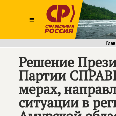
≡
Глав
Решение Прези
Партии
СПРАВ
мерах, направ
ситуации в ре
Амурской обла