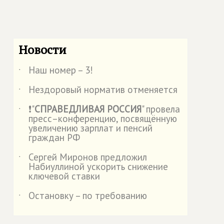
Новости
Наш номер – 3!
˙
Нездоровый норматив отменяется
˙
❗"
СПРАВЕДЛИВАЯ РОССИЯ
" провела
˙
пресс–конференцию, посвящённую
увеличению зарплат и пенсий
граждан РФ
Сергей Миронов предложил
˙
Набиуллиной ускорить снижение
ключевой ставки
Остановку – по требованию
˙