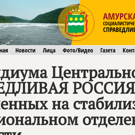
АМУРСК
СОЦИАЛИСТИЧЕ
СПРАВЕДЛИ
ная
Новости
Лица
Фото/Видео
Газета
Конт
диума Центрально
ЕДЛИВАЯ РОССИ
ленных на стабил
гиональном отделе
сти